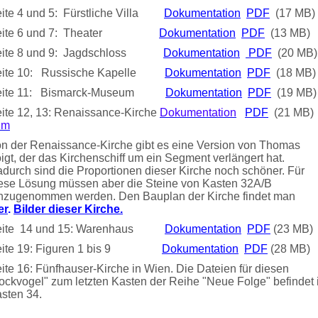
ite 4 und 5: Fürstliche Villa
Dokumentation
PDF
(17 MB)
eite 6 und 7: Theater
Dokumentation
PDF
(13 MB)
eite 8 und 9: Jagdschloss
Dokumentation
PDF
(20 MB)
eite 10: Russische Kapelle
Dokumentation
PDF
(18 MB)
eite 11: Bismarck-Museum
Dokumentation
PDF
(19 MB)
ite 12, 13: Renaissance-Kirche
Dokumentation
PDF
(21 MB
lm
n der Renaissance-Kirche gibt es eine Version von Thomas
igt, der das Kirchenschiff um ein Segment verlängert hat.
durch sind die Proportionen dieser Kirche noch schöner. Für
ese Lösung müssen aber die Steine von Kasten 32A/B
nzugenommen werden. Den Bauplan der Kirche findet man
er
.
Bilder dieser Kirche.
eite 14 und 15: Warenhaus
Dokumentation
PDF
(23 MB)
eite 19: Figuren 1 bis 9
Dokumentation
PDF
(28 MB)
ite 16: Fünfhauser-Kirche in Wien. Die Dateien für diesen
ockvogel" zum letzten Kasten der Reihe "Neue Folge" befindet 
sten 34.