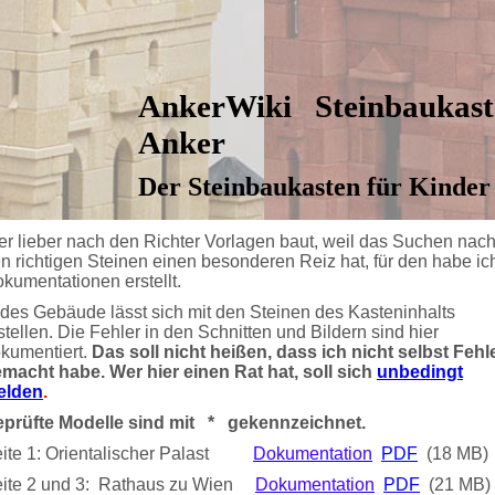
AnkerWiki Steinbaukast
Anker
Der Steinbaukasten für Kinde
r lieber nach den Richter Vorlagen baut, weil das Suchen nac
n richtigen Steinen einen besonderen Reiz hat, für den habe ic
kumentationen erstellt.
des Gebäude lässt sich mit den Steinen des Kasteninhalts
stellen. Die Fehler in den Schnitten und Bildern sind hier
kumentiert.
Das soll nicht heißen, dass ich nicht selbst Fehl
macht habe. Wer hier einen Rat hat, soll sich
unbedingt
elden
.
prüfte Modelle sind mit * gekennzeichnet.
ite 1: Orientalischer Palast
Dokumentation
PDF
(18 MB)
ite 2 und 3: Rathaus zu Wien
Dokumentation
PDF
(21 MB)