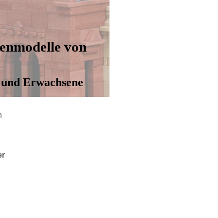
enmodelle von
r und Erwachsene
h
h
er