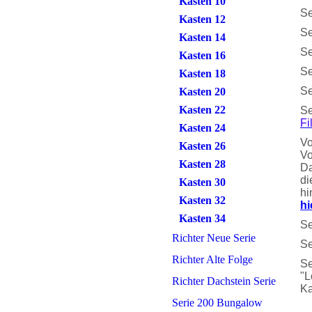
Kasten 10
Se
Kasten 12
S
Kasten 14
S
Kasten 16
S
Kasten 18
S
Kasten 20
Kasten 22
Se
Fi
Kasten 24
Vo
Kasten 26
Vo
Kasten 28
Da
di
Kasten 30
hi
Kasten 32
hi
Kasten 34
S
Richter Neue Serie
S
Richter Alte Folge
Se
"L
Richter Dachstein Serie
Ka
Serie 200 Bungalow