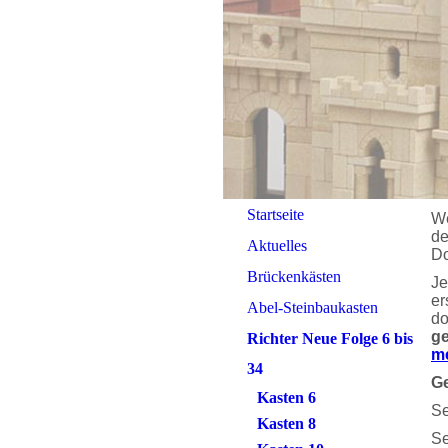
Startseite
We
de
Aktuelles
Do
Brückenkästen
Je
er
Abel-Steinbaukasten
do
ge
Richter Neue Folge 6 bis
m
34
Ge
Kasten 6
Se
Kasten 8
Se