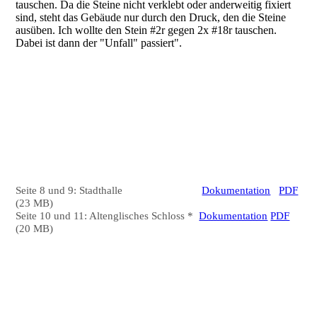
tauschen. Da die Steine nicht verklebt oder anderweitig fixiert
sind, steht das Gebäude nur durch den Druck, den die Steine
ausüben. Ich wollte den Stein #2r gegen 2x #18r tauschen.
Dabei ist dann der "Unfall" passiert".
NF34_Schloss-Reparatur_1-
NF34_Schloss-Reparatur_2-
Schloss_Zerstörung_02-
Schloss_Zerstörung_03-
Seite 8 und 9: Stadthalle
Dokumentation
PDF
(23 MB)
Seite 10 und 11: Altenglisches Schloss *
Dokumentation
PDF
(20 MB)
NF34_AltenglSchloss_08
NF34_AltenglSchloss_11