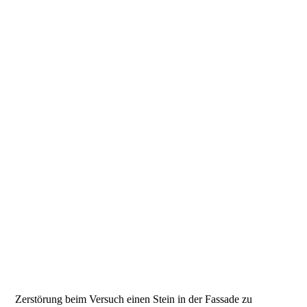
DSC_6788-
DSC_6779-
DSC_6773-
DSC_6769-
DSC_6793-
DSC_6806-
DSC_6823-
DSC_6822-
DSC_6825-
DSC_6827-
DSC_6828-
Zerstörung beim Versuch einen Stein in der Fassade zu