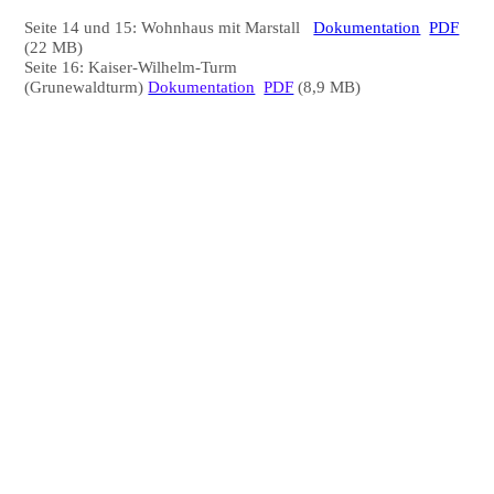
Seite 14 und 15: Wohnhaus mit Marstall
Dokumentation
PDF
(22 MB)
Seite 16: Kaiser-Wilhelm-Turm
(Grunewaldturm)
Dokumentation
PDF
(8,9 MB)
DSC_3406-
DSC_3443-,
DSC_3445- (2)
DSC_3486-
DSC_3484-
DSC_3445-
DSC_3479-
DSC_3447-
DSC_3487-
DSC_3488-