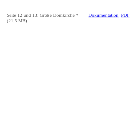
Seite 12 und 13: Große Domkirche *
Dokumentation
PDF
(21,5 MB)
NF34_GrosseDomkirche_1
NF34_GrosseDomkirche_2
NF34_GrosseDomkirche_3
NF34_GrosseDomkirche_4
NF34_GrosseDomkirche_8
NF34_GrosseDomkirche_7
NF34_GrosseDomkirche_6
NF34_GrosseDomkirche_9
NF34_GrosseDomkirche_Bodenmosaik_02_
NF34_GrosseDomkirche_Bodenmosaik_03_