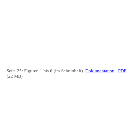
DSC_3491-
DSC_3495-
DSC_3504a-
DSC_3501-
DSC_3497-
Seite 25: Figuren 1 bis 6 (im Schnittheft)
Dokumentation
PDF
(22 MB)