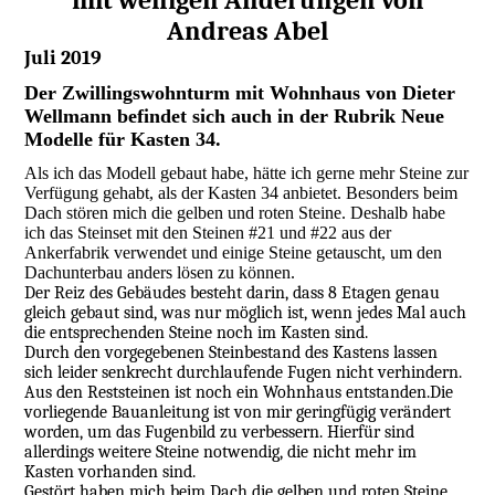
mit wenigen Änderungen von
Andreas Abel
Juli 2019
Der Zwillingswohnturm mit Wohnhaus von Dieter
Wellmann befindet sich auch in der Rubrik Neue
Modelle für Kasten 34.
Als ich das Modell gebaut habe, hätte ich gerne mehr Steine zur
Verfügung gehabt, als der Kasten 34 anbietet. Besonders beim
Dach stören mich die gelben und roten Steine. Deshalb habe
ich das Steinset mit den Steinen #21 und #22 aus der
Ankerfabrik verwendet und einige Steine getauscht, um den
Dachunterbau anders lösen zu können.
Der Reiz des Gebäudes besteht darin, dass 8 Etagen genau
gleich gebaut sind, was nur möglich ist, wenn jedes Mal auch
die entsprechenden Steine noch im Kasten sind.
Durch den vorgegebenen Steinbestand des Kastens lassen
sich leider senkrecht durchlaufende Fugen nicht verhindern.
Aus den Reststeinen ist noch ein Wohnhaus entstanden.Die
vorliegende Bauanleitung ist von mir geringfügig verändert
worden, um das Fugenbild zu verbessern. Hierfür sind
allerdings weitere Steine notwendig, die nicht mehr im
Kasten vorhanden sind.
Gestört haben mich beim Dach die gelben und roten Steine,