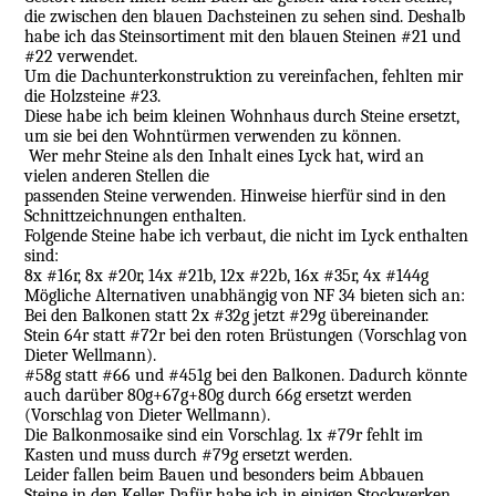
die zwischen den blauen Dachsteinen zu sehen sind. Deshalb
habe ich das Steinsortiment mit den blauen Steinen #21 und
#22 verwendet.
Um die Dachunterkonstruktion zu vereinfachen, fehlten mir
die Holzsteine #23.
Diese habe ich beim kleinen Wohnhaus durch Steine ersetzt,
um sie bei den Wohntürmen verwenden zu können.
Wer mehr Steine als den Inhalt eines Lyck hat, wird an
vielen anderen Stellen die
passenden Steine verwenden. Hinweise hierfür sind in den
Schnittzeichnungen enthalten.
Folgende Steine habe ich verbaut, die nicht im Lyck enthalten
sind:
8x #16r, 8x #20r, 14x #21b, 12x #22b, 16x #35r, 4x #144g
Mögliche Alternativen unabhängig von NF 34 bieten sich an:
Bei den Balkonen statt 2x #32g jetzt #29g übereinander.
Stein 64r statt #72r bei den roten Brüstungen (Vorschlag von
Dieter Wellmann).
#58g statt #66 und #451g bei den Balkonen. Dadurch könnte
auch darüber 80g+67g+80g durch 66g ersetzt werden
(Vorschlag von Dieter Wellmann).
Die Balkonmosaike sind ein Vorschlag. 1x #79r fehlt im
Kasten und muss durch #79g ersetzt werden.
Leider fallen beim Bauen und besonders beim Abbauen
Steine in den Keller. Dafür habe ich in einigen Stockwerken