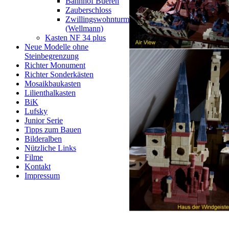
Bahnhof Bueren
Zauberschloss
Zwillingswohnturm
(Wellmann)
Kasten NF 34 plus
Neue Modelle ohne
Steinbegrenzung
Richter Monument
Richter Sonderkästen
Mosaikbaukasten
Lilienthalkasten
BiK
Lufsky
Junior Serie
Tipps zum Bauen
Bilderalben
Nützliche Links
Filme
Kontakt
Impressum